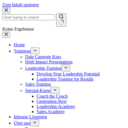
Zum Inhalt springen
Keine Ergebnisse
Home
Trainings
Dale Carnegie Kurs
High Impact Presentations
Leadership Training
Develop Your Leadership Potential
Leadership Training for Results
Sales Training
Spezial-Kurse
Coach the Coach
Generation.Next
Leadership-Academy
Sales-Academy
Inhouse Lösungen
Über uns