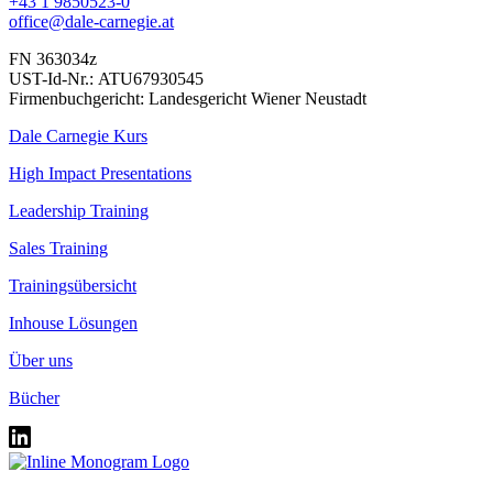
+43 1 9850523-0
office@dale-carnegie.at
FN 363034z
UST-Id-Nr.: ATU67930545
Firmenbuchgericht: Landesgericht Wiener Neustadt
Dale Carnegie Kurs
High Impact Presentations
Leadership Training
Sales Training
Trainingsübersicht
Inhouse Lösungen
Über uns
Bücher