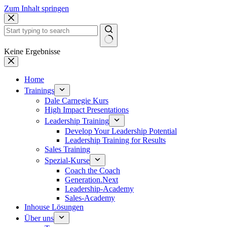
Zum Inhalt springen
Keine Ergebnisse
Home
Trainings
Dale Carnegie Kurs
High Impact Presentations
Leadership Training
Develop Your Leadership Potential
Leadership Training for Results
Sales Training
Spezial-Kurse
Coach the Coach
Generation.Next
Leadership-Academy
Sales-Academy
Inhouse Lösungen
Über uns