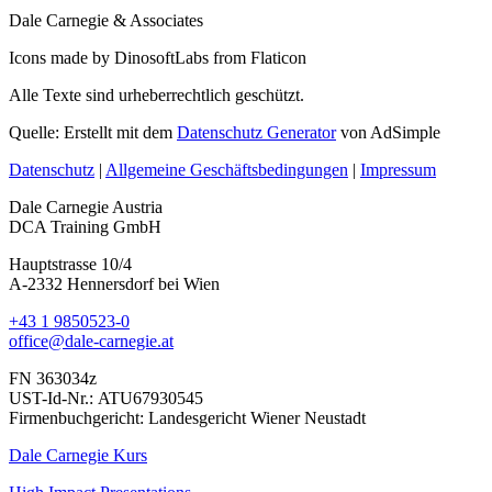
Dale Carnegie & Associates
Icons made by DinosoftLabs from Flaticon
Alle Texte sind urheberrechtlich geschützt.
Quelle: Erstellt mit dem
Datenschutz Generator
von AdSimple
Datenschutz
|
Allgemeine Geschäftsbedingungen
|
Impressum
Dale Carnegie Austria
DCA Training GmbH
Hauptstrasse 10/4
A-2332 Hennersdorf bei Wien
+43 1 9850523-0
office@dale-carnegie.at
FN 363034z
UST-Id-Nr.: ATU67930545
Firmenbuchgericht: Landesgericht Wiener Neustadt
Dale Carnegie Kurs