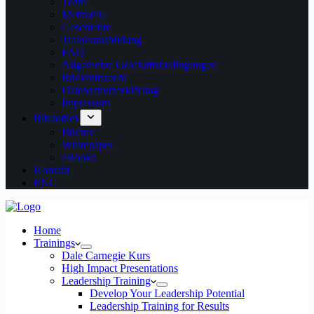
Team
Methodik
Geschichte
Trainerausbildung
FAQ
Allgemeine Geschäftsbedingungen
Rücktrittsrecht
Datenschutzerklärung
Impressum
Bibliothek
Bücher
Whitepaper
eBooks
Kontakt
ENG
Home
Trainings
Dale Carnegie Kurs
High Impact Presentations
Leadership Training
Develop Your Leadership Potential
Leadership Training for Results