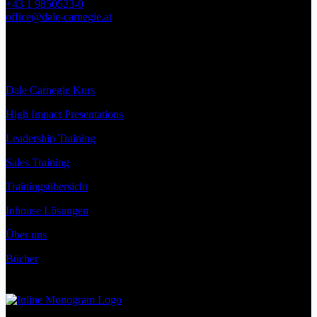
+43 1 9850523-0
office@dale-carnegie.at
FN 363034z
UST-Id-Nr.: ATU67930545
Firmenbuchgericht: Landesgericht Wiener Neustadt
Dale Carnegie Kurs
High Impact Presentations
Leadership Training
Sales Training
Trainingsübersicht
Inhouse Lösungen
Über uns
Bücher