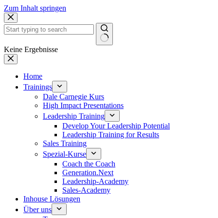
Zum Inhalt springen
Keine Ergebnisse
Home
Trainings
Dale Carnegie Kurs
High Impact Presentations
Leadership Training
Develop Your Leadership Potential
Leadership Training for Results
Sales Training
Spezial-Kurse
Coach the Coach
Generation.Next
Leadership-Academy
Sales-Academy
Inhouse Lösungen
Über uns