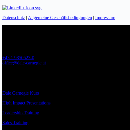
Datenschutz
|
Allgemeine Geschäftsbedingungen
|
Impressum
Dale Carnegie Austria
DCA Training GmbH
Hauptstrasse 10/4
A-2332 Hennersdorf bei Wien
+43 1 9850523-0
office@dale-carnegie.at
FN 363034z
UST-Id-Nr.: ATU67930545
Firmenbuchgericht: Landesgericht Wiener Neustadt
Dale Carnegie Kurs
High Impact Presentations
Leadership Training
Sales Training