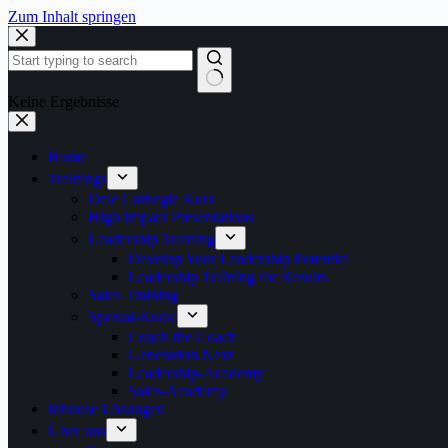
Zum Inhalt springen
Keine Ergebnisse
Home
Trainings
Dale Carnegie Kurs
High Impact Presentations
Leadership Training
Develop Your Leadership Potential
Leadership Training for Results
Sales Training
Spezial-Kurse
Coach the Coach
Generation.Next
Leadership-Academy
Sales-Academy
Inhouse Lösungen
Über uns