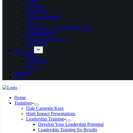
Team
Methodik
Geschichte
Trainerausbildung
FAQ
Allgemeine Geschäftsbedingungen
Rücktrittsrecht
Datenschutzerklärung
Impressum
Bibliothek
Bücher
Whitepaper
eBooks
Kontakt
ENG
Home
Trainings
Dale Carnegie Kurs
High Impact Presentations
Leadership Training
Develop Your Leadership Potential
Leadership Training for Results